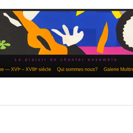
Le plaisir de chanter ensemble
 — XVIᵉ – XVIIIᵉ siècle
Qui sommes nous?
Galerie Multi