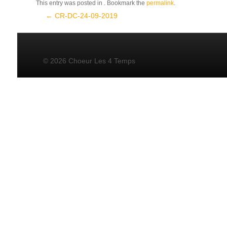
This entry was posted in . Bookmark the
permalink
.
Post navigation
←
CR-DC-24-09-2019
© 2026 Choeur Les 4 Temps