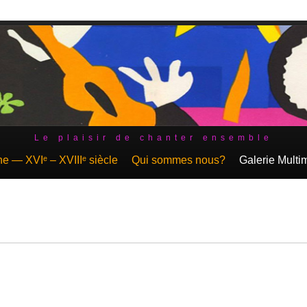
Le plaisir de chanter ensemble
 — XVIᵉ – XVIIIᵉ siècle
Qui sommes nous?
Galerie Multi